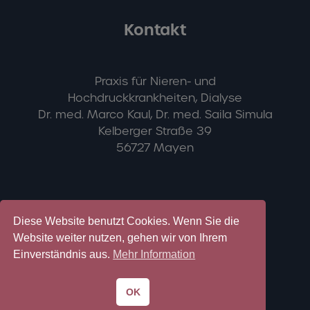
Kontakt
Praxis für Nieren- und
Hochdruckkrankheiten, Dialyse
Dr. med. Marco Kaul, Dr. med. Saila Simula
Kelberger Straße 39
56727 Mayen
Diese Website benutzt Cookies. Wenn Sie die
Website weiter nutzen, gehen wir von Ihrem
Übersicht
Einverständnis aus.
Mehr Information
OK
Leistungsspektrum